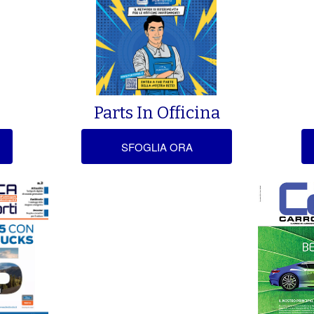
Parts In Officina
SFOGLIA ORA