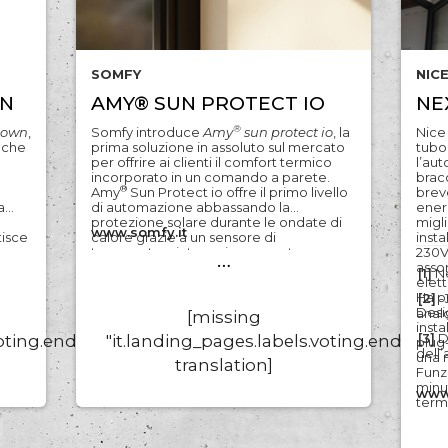
SOMFY
NIC
WN
AMY® SUN PROTECT IO
NE
®
Down
,
Somfy introduce
Amy
sun protect io
, la
Nic
 che
prima soluzione in assoluto sul mercato
tubo
per offrire ai clienti il comfort termico
l’au
incorporato in un comando a parete.
brac
®
Amy
Sun Protect io offre il primo livello
brev
a
di automazione abbassando la
ener
protezione solare durante le ondate di
migl
www.somfy.it
tisce
calore grazie a un sensore di
insta
mpo.
temperatura interna incorporato e a
230V
…
uppo
un’intelligenza integrata. Il suo algoritmo
assor
[1]
N
determina il momento giusto per
elett
a
abbassare le protezioni solari collegate,
Ha p
[2]
-
prima che faccia troppo caldo. Anticipa
Desi
anal
[missing
e
e limita i picchi di calore, offrendo una
insta
[3]
D
voting.ended"
"it.landing_pages.labels.voting.ended"
temperatura interna più confortevole,
plug
dell
con
senza alcuno sforzo. Integrando il
una 
translation]
®
sensore di temperatura interna di Amy
Funz
®
n
Sun Protect io con il sistema TaHoma
, è
minu
www
ssità
possibile ottimizzare ulteriormente il
term
o
comfort termico e migliorare l’efficienza
compa
e
energetica. Grazie agli scenari
ideal
no al
automatizzati, tutto avviene senza
prec