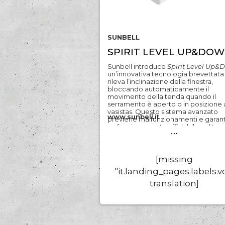
SUNBELL
SPIRIT LEVEL UP&DO
Sunbell introduce
Spirit Level Up&
un’innovativa tecnologia brevettata
rileva l’inclinazione della finestra,
bloccando automaticamente il
movimento della tenda quando il
serramento è aperto o in posizione 
vasistas. Questo sistema avanzato
www.sunbell.it
previene malfunzionamenti e garan
un funzionamento affidabile nel te
…
Frutto della costante ricerca e svil
del team Sunbell, questa soluzione
combina design innovativo, massim
funzionalità e lunga durata, grazie a
[missing
processi produttivi all’avanguardia 
"it.landing_pages.labels.
rigorosi controlli di qualità. Il sistema
brevettato per tende motorizzate 
translation]
batteria ricaricabile e connessione
magnetica offre tutti i vantaggi di u
impianto motorizzato senza la nece
di cablaggi complessi, semplificand
l’installazione e l’utilizzo. La gestion
avviene tramite un dispositivo ester