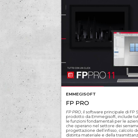
basato su telecamere che permette
identificare non conformità nelle
vetrocamere, siano esse di tipo otti
(difetti come bolle, graffi, sporco,
macchie, etc.) o strutturale (difformi
nel posizionamento del distanziale). 
sistema può essere installato all’usci
della pressa sulla linea di produzion
della vetrocamera, oppure inserito
all’interno di una linea dedicata con 
quale lavare e controllare ogni sing
vetrocamera prima di inviarla in can
o inserirla nel corrispondente profilo
EMMEGISOFT
FP PRO
FP PRO
, il software principale di FP
prodotto da Emmegisoft, include tu
le funzioni fondamentali per le azie
che operano nel settore dei serrame
progettazione dell’infisso, calcolo d
distinta materiale e della trasmittan