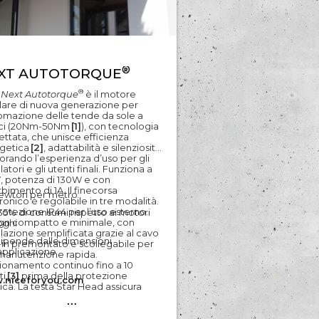
E
®
XT AUTOTORQUE
®
e
Next Autotorque
è il motore
lare di nuova generazione per
tomazione delle tende da sole a
ci (20Nm-50Nm
[1]
), con tecnologia
ettata, che unisce efficienza
getica
[2]
, adattabilità e silenziosità,
iorando l’esperienza d’uso per gli
llatori e gli utenti finali. Funziona a
, potenza di 130W e con
bimento di 1A. Il finecorsa
ewton per metro
ronico è regolabile in tre modalità.
rotezione IP44 per l’uso esterno.
35% di consumi rispetto ai motori
gn compatto e minimale, con
oghi
llazione semplificata grazie al cavo
ipende dalle dimensioni
-in premontato e scollegabile per
’applicazione
manutenzione rapida.
ionamento continuo fino a 10
ti
[3]
prima della protezione
.niceforyou.com
ica. La testa Star Head assicura
…
tibilità con supporti a stella,
e per sostituzioni di applicazioni
edenti. Il sistema Climatic Speed