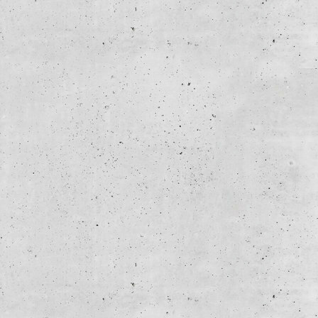
edificio. Il controllo di coerenza
grato garantisce una progettazione
 di errori fin dalle prime fasi. Inoltre,
kal dispone di interfacce avanzate
l’integrazione con sistemi ERP/PPS,
ware CAD e programmi di
llazione 3D, oltre a soluzioni
ializzate, come quelle per le
nde.