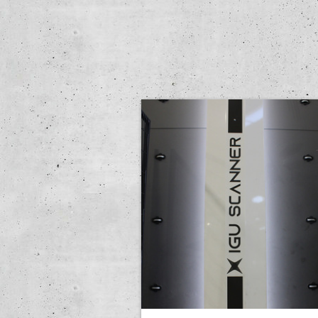
vetrocamera, dotato di connession
magnetica e batteria ricaricabile, c
opzione di comando a distanza via
radiocomando. Spirit Level Up&Do
compatibile con serramenti scorrevo
non richiede impianti elettrici dedic
ed è disponibile anche nella versio
con pannello fotovoltaico, per
un’alimentazione ancora più sostenib
Progettato per offrire massima sicu
e durata nel tempo, il sistema è
retrocompatibile con i modelli
precedenti, consentendo la sostitu
del solo attuatore senza interventi
invasivi. Sunbell continua a innovare
offrendo soluzioni intelligenti e
all’avanguardia per il comfort abitat