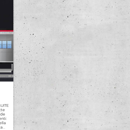
risolve le principali criticità del settore,
 di
dell’
come il coordinamento tra fornitori e
inte
posatori, la gestione delle tempistiche di
co
priva
consegna e il riordino post-posa. Grazie
Logi
a dashboard personalizzabili, report
tà
per 
dettagliati e un’interfaccia con colori e
Il
soft
grafici intuitivi, offre un controllo
ta
mode
immediato su vendite, cantieri e
e
spec
assistenze, riducendo errori e ritardi
vera
operativi. Disponibile anche su app per
la
smartphone e tablet, Rubiko permette
ola
di gestire ogni attività ovunque, anche in
tiere
cantiere, garantendo operatività in
.
tempo reale. Il sistema è pronto all’uso,
ma completamente personalizzabile
per adattarsi alle esigenze specifiche di
ogni azienda, offrendo massima
flessibilità e scalabilità.
 SUITE
tte
nde
nti:
ella
za