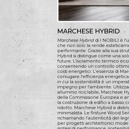
MARCHESE HYBRID
Marchese Hybrid
di I NOBILI è l’u
che non solo la rende estetica
performante. Grazie alla sua stru
Hybrid si distingue come una sol
future. L’isolamento termico ecce
consentendo un controllo ottima
costi energetici. L'essenza di Marc
coniugare l'efficienza energetic
in cui la sostenibilità è un impera
impegno per l’ambiente. Utilizzand
alluminio riciclabile, Marchese H
della Commissione Europea e an
la costruzione di edifici a bass
ridotto. Marchese Hybrid si disti
minimalista. Le finiture Wood S
richiamando l'autenticità del leg
per progetti architettonici moder
sintesi di performance, sostenibil