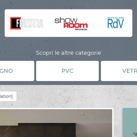
Scopri le altre categorie
EGNO
PVC
VET
lation]
"