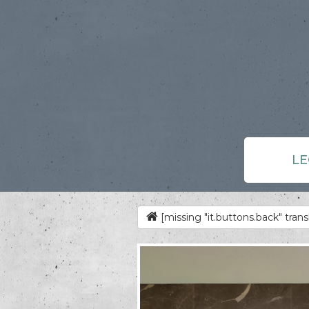
L
[missing "it.buttons.back" trans