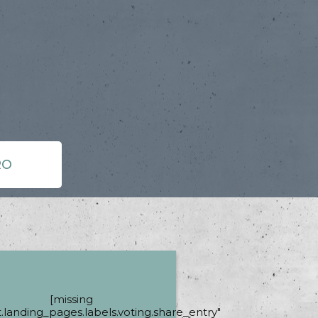
RO
[missing
it.landing_pages.labels.voting.share_entry"