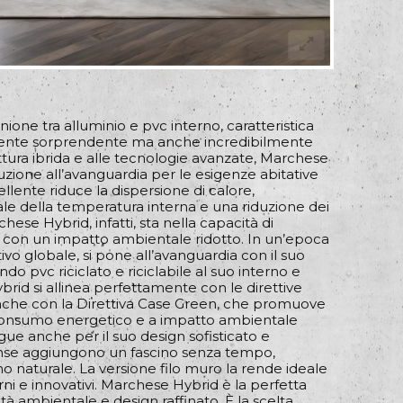
nione tra alluminio e pvc interno, caratteristica
mente sorprendente ma anche incredibilmente
ttura ibrida e alle tecnologie avanzate, Marchese
uzione all’avanguardia per le esigenze abitative
llente riduce la dispersione di calore,
le della temperatura interna e una riduzione dei
hese Hybrid, infatti, sta nella capacità di
a con un impatto ambientale ridotto. In un’epoca
tivo globale, si pone all’avanguardia con il suo
o pvc riciclato e riciclabile al suo interno e
ybrid si allinea perfettamente con le direttive
che con la Direttiva Case Green, che promuove
o consumo energetico e a impatto ambientale
ngue anche per il suo design sofisticato e
ense aggiungono un fascino senza tempo,
no naturale. La versione filo muro la rende ideale
ni e innovativi. Marchese Hybrid è la perfetta
ità ambientale e design raffinato. È la scelta